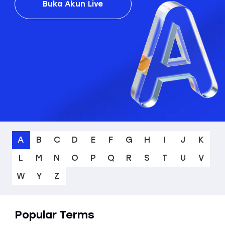
Buka Akun Live
A
B
C
D
E
F
G
H
I
J
K
L
M
N
O
P
Q
R
S
T
U
V
W
Y
Z
Popular Terms