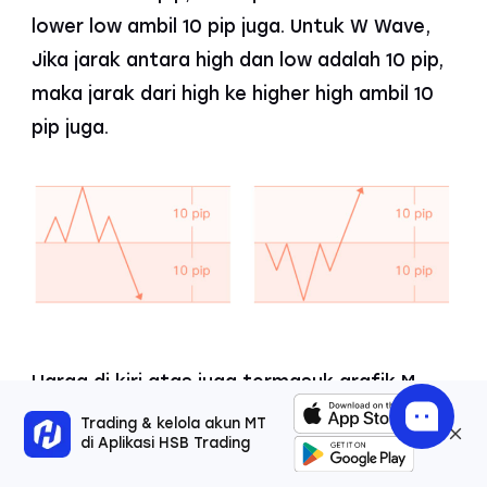
lower low ambil 10 pip juga. Untuk W Wave,
Jika jarak antara high dan low adalah 10 pip,
maka jarak dari high ke higher high ambil 10
pip juga.
Harga di kiri atas juga termasuk grafik M
Wave, dan yang di sebelah kanan atas
Trading & kelola akun MT
di Aplikasi HSB Trading
adalah W Wave. Jika harga tertinggi di grafik
M Wave sudah mencapai 10 pip, maka bila