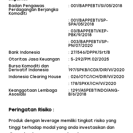
Badan Pengawas
: 001/BAPPEBTI/SI/05/2018
Perdagangan Berjangka
Komoditi
: 001/BAPPEBTI/SP-
SPA/05/2018
: 03/BAPPEBTI/KEP-
PBK/9/2018
: 003/BAPPEBTI/SP-
PN/07/2020
Bank Indonesia
: 27/546/DPPK/Srt/B
Otoritas Jasa Keuangan
: S-292/PM.02/2025
Bursa Komoditi dan
:
Derivatif Indonesia
197/SPKB/ICDX/DIR/VI/2020
Indonesia Clearing House
: 026/OTC/ICH/DIR/VI/2020
: 178/SPKK/ICH/VI/2020
Keanggotaan Lembaga
: 1291/ASPEBTINDO/ANG-
Asosiasi
B/6/2018
Peringatan Risiko :
Produk dengan leverage memiliki tingkat risiko yang
tinggi terhadap modal yang anda investasikan dan