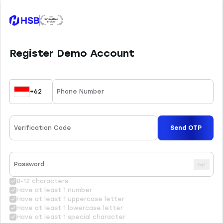
dikelola dengan baik melalui
pemahaman dan kemampuan analisa
yang tepat. HSB Investasi tidak
bertanggung jawab atas kesalahan
keputusan yang dibuat berdasarkan
konten ini. Sesuai ketentuan yang
berlaku, HSB hanya menyediakan 45
instrumen trading yang dapat Anda
pelajari di website resmi kami.