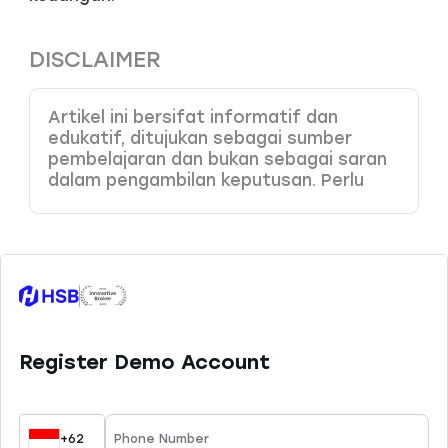
DISCLAIMER
Artikel ini bersifat informatif dan
edukatif, ditujukan sebagai sumber
pembelajaran dan bukan sebagai saran
dalam pengambilan keputusan. Perlu
Anda pahami bahwa produk dengan
leverage tinggi memiliki potensi risiko
kerugian yang juga tinggi, sehingga perlu
dikelola dengan baik melalui
pemahaman dan kemampuan analisa
yang tepat. HSB Investasi tidak
bertanggung jawab atas kesalahan
keputusan yang dibuat berdasarkan
konten ini. Sesuai ketentuan yang
berlaku, HSB hanya menyediakan 45
instrumen trading yang dapat Anda
pelajari di website resmi kami.