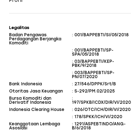
Profil
Legalitas
Badan Pengawas
: 001/BAPPEBTI/SI/05/2018
Perdagangan Berjangka
Komoditi
: 001/BAPPEBTI/SP-
SPA/05/2018
: 03/BAPPEBTI/KEP-
PBK/9/2018
: 003/BAPPEBTI/SP-
PN/07/2020
Bank Indonesia
: 27/546/DPPK/Srt/B
Otoritas Jasa Keuangan
: S-292/PM.02/2025
Bursa Komoditi dan
:
Derivatif Indonesia
197/SPKB/ICDX/DIR/VI/2020
Indonesia Clearing House
: 026/OTC/ICH/DIR/VI/2020
: 178/SPKK/ICH/VI/2020
Keanggotaan Lembaga
: 1291/ASPEBTINDO/ANG-
Asosiasi
B/6/2018