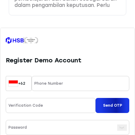
dalam pengambilan keputusan. Perlu
Anda pahami bahwa produk dengan
leverage tinggi memiliki potensi risiko
kerugian yang juga tinggi, sehingga perlu
dikelola dengan baik melalui
pemahaman dan kemampuan analisa
yang tepat. HSB Investasi tidak
bertanggung jawab atas kesalahan
keputusan yang dibuat berdasarkan
konten ini. Sesuai ketentuan yang
berlaku, HSB hanya menyediakan 45
instrumen trading yang dapat Anda
pelajari di website resmi kami.