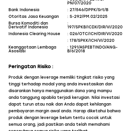
PN/07/2020
Bank Indonesia
: 27/546/DPPK/Srt/B
Otoritas Jasa Keuangan
: S-292/PM.02/2025
Bursa Komoditi dan
:
Derivatif Indonesia
197/SPKB/ICDX/DIR/VI/2020
Indonesia Clearing House
: 026/OTC/ICH/DIR/VI/2020
: 178/SPKK/ICH/VI/2020
Keanggotaan Lembaga
: 1291/ASPEBTINDO/ANG-
Asosiasi
B/6/2018
Peringatan Risiko :
Produk dengan leverage memiliki tingkat risiko yang
tinggi terhadap modal yang anda investasikan dan
disarankan hanya menggunakan dana yang mampu
anda tanggung apabila terjadi kerugian. Nilai investasi
dapat turun atau naik dan Anda dapat kehilangan
pembayaran margin awal anda. Harap diketahui bahwa
produk dengan leverage belum tentu cocok untuk
semua orang, jadi pastikan anda telah memahami