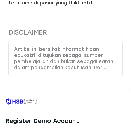
terutama di pasar yang fluktuatif.
DISCLAIMER
Artikel ini bersifat informatif dan
edukatif, ditujukan sebagai sumber
pembelajaran dan bukan sebagai saran
dalam pengambilan keputusan. Perlu
Anda pahami bahwa produk dengan
leverage tinggi memiliki potensi risiko
kerugian yang juga tinggi, sehingga perlu
dikelola dengan baik melalui
pemahaman dan kemampuan analisa
yang tepat. HSB Investasi tidak
bertanggung jawab atas kesalahan
keputusan yang dibuat berdasarkan
konten ini. Sesuai ketentuan yang
berlaku, HSB hanya menyediakan 45