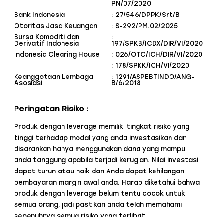
PN/07/2020
Bank Indonesia
: 27/546/DPPK/Srt/B
Otoritas Jasa Keuangan
: S-292/PM.02/2025
Bursa Komoditi dan
:
Derivatif Indonesia
197/SPKB/ICDX/DIR/VI/2020
Indonesia Clearing House
: 026/OTC/ICH/DIR/VI/2020
: 178/SPKK/ICH/VI/2020
Keanggotaan Lembaga
: 1291/ASPEBTINDO/ANG-
Asosiasi
B/6/2018
Peringatan Risiko :
Produk dengan leverage memiliki tingkat risiko yang
tinggi terhadap modal yang anda investasikan dan
disarankan hanya menggunakan dana yang mampu
anda tanggung apabila terjadi kerugian. Nilai investasi
dapat turun atau naik dan Anda dapat kehilangan
pembayaran margin awal anda. Harap diketahui bahwa
produk dengan leverage belum tentu cocok untuk
semua orang, jadi pastikan anda telah memahami
sepenuhnya semua risiko yang terlibat.