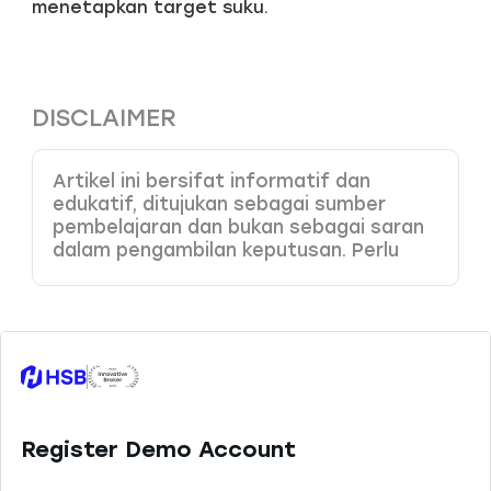
menetapkan target suku.
DISCLAIMER
Artikel ini bersifat informatif dan
edukatif, ditujukan sebagai sumber
pembelajaran dan bukan sebagai saran
dalam pengambilan keputusan. Perlu
Anda pahami bahwa produk dengan
leverage tinggi memiliki potensi risiko
kerugian yang juga tinggi, sehingga perlu
dikelola dengan baik melalui
pemahaman dan kemampuan analisa
yang tepat. HSB Investasi tidak
bertanggung jawab atas kesalahan
keputusan yang dibuat berdasarkan
konten ini. Sesuai ketentuan yang
berlaku, HSB hanya menyediakan 45