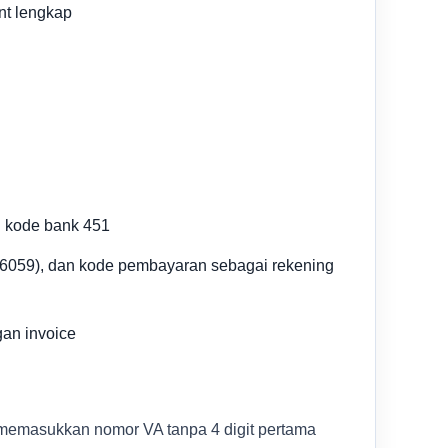
nt lengkap
n kode bank 451
i (6059), dan kode pembayaran sebagai rekening
an invoice
memasukkan nomor VA tanpa 4 digit pertama