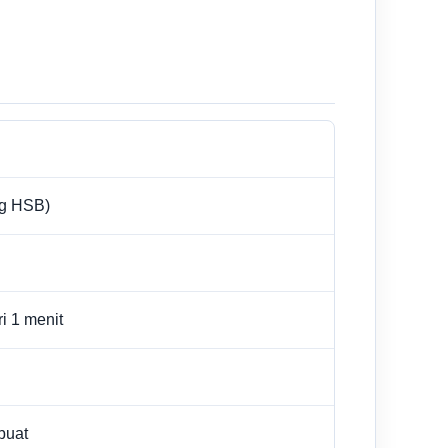
ng HSB)
ri 1 menit
buat