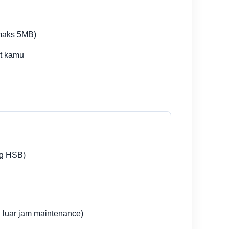
 maks 5MB)
it kamu
ng HSB)
i luar jam maintenance)