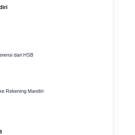
iri
erensi dari HSB
 ke Rekening Mandiri
B