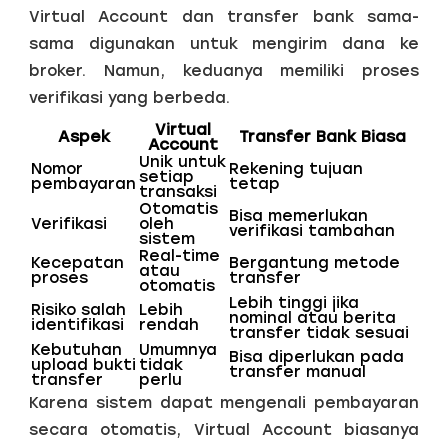
Virtual Account dan transfer bank sama-
sama digunakan untuk mengirim dana ke
broker. Namun, keduanya memiliki proses
verifikasi yang berbeda.
Virtual
Aspek
Transfer Bank Biasa
Account
Unik untuk
Nomor
Rekening tujuan
setiap
pembayaran
tetap
transaksi
Otomatis
Bisa memerlukan
Verifikasi
oleh
verifikasi tambahan
sistem
Real-time
Kecepatan
Bergantung metode
atau
proses
transfer
otomatis
Lebih tinggi jika
Risiko salah
Lebih
nominal atau berita
identifikasi
rendah
transfer tidak sesuai
Kebutuhan
Umumnya
Bisa diperlukan pada
upload bukti
tidak
transfer manual
transfer
perlu
Karena sistem dapat mengenali pembayaran
secara otomatis, Virtual Account biasanya