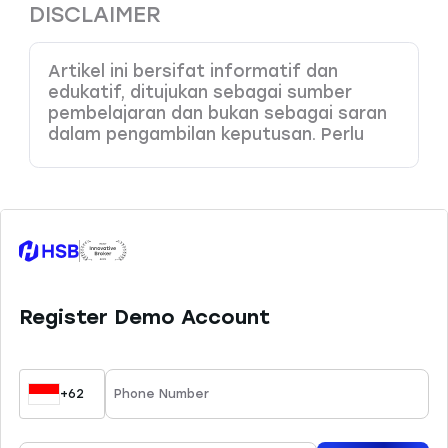
DISCLAIMER
Artikel ini bersifat informatif dan
edukatif, ditujukan sebagai sumber
pembelajaran dan bukan sebagai saran
dalam pengambilan keputusan. Perlu
Anda pahami bahwa produk dengan
leverage tinggi memiliki potensi risiko
kerugian yang juga tinggi, sehingga perlu
dikelola dengan baik melalui
pemahaman dan kemampuan analisa
yang tepat. HSB Investasi tidak
bertanggung jawab atas kesalahan
keputusan yang dibuat berdasarkan
konten ini. Sesuai ketentuan yang
berlaku, HSB hanya menyediakan 45
instrumen trading yang dapat Anda
pelajari di website resmi kami.