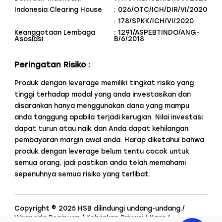
Indonesia Clearing House
: 026/OTC/ICH/DIR/VI/2020
: 178/SPKK/ICH/VI/2020
Keanggotaan Lembaga
: 1291/ASPEBTINDO/ANG-
Asosiasi
B/6/2018
Peringatan Risiko :
Produk dengan leverage memiliki tingkat risiko yang
tinggi terhadap modal yang anda investasikan dan
disarankan hanya menggunakan dana yang mampu
anda tanggung apabila terjadi kerugian. Nilai investasi
dapat turun atau naik dan Anda dapat kehilangan
pembayaran margin awal anda. Harap diketahui bahwa
produk dengan leverage belum tentu cocok untuk
semua orang, jadi pastikan anda telah memahami
sepenuhnya semua risiko yang terlibat.
Copyright © 2025 HSB dilindungi undang-undang.
/
Waspada Penipuan
/
Kebijakan Privasi
/
Karir
/