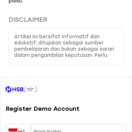
palsu.
DISCLAIMER
Artikel ini bersifat informatif dan
edukatif, ditujukan sebagai sumber
pembelajaran dan bukan sebagai saran
dalam pengambilan keputusan. Perlu
Anda pahami bahwa produk dengan
leverage tinggi memiliki potensi risiko
kerugian yang juga tinggi, sehingga perlu
dikelola dengan baik melalui
pemahaman dan kemampuan analisa
yang tepat. HSB Investasi tidak
bertanggung jawab atas kesalahan
keputusan yang dibuat berdasarkan
konten ini. Sesuai ketentuan yang
berlaku, HSB hanya menyediakan 45
instrumen trading yang dapat Anda
pelajari di website resmi kami.