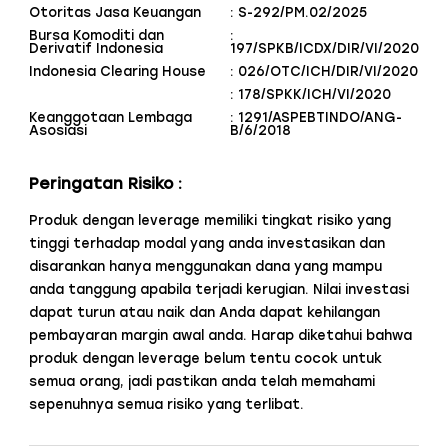
Otoritas Jasa Keuangan
: S-292/PM.02/2025
Bursa Komoditi dan
:
Derivatif Indonesia
197/SPKB/ICDX/DIR/VI/2020
Indonesia Clearing House
: 026/OTC/ICH/DIR/VI/2020
: 178/SPKK/ICH/VI/2020
Keanggotaan Lembaga
: 1291/ASPEBTINDO/ANG-
Asosiasi
B/6/2018
Peringatan Risiko :
Produk dengan leverage memiliki tingkat risiko yang
tinggi terhadap modal yang anda investasikan dan
disarankan hanya menggunakan dana yang mampu
anda tanggung apabila terjadi kerugian. Nilai investasi
dapat turun atau naik dan Anda dapat kehilangan
pembayaran margin awal anda. Harap diketahui bahwa
produk dengan leverage belum tentu cocok untuk
semua orang, jadi pastikan anda telah memahami
sepenuhnya semua risiko yang terlibat.