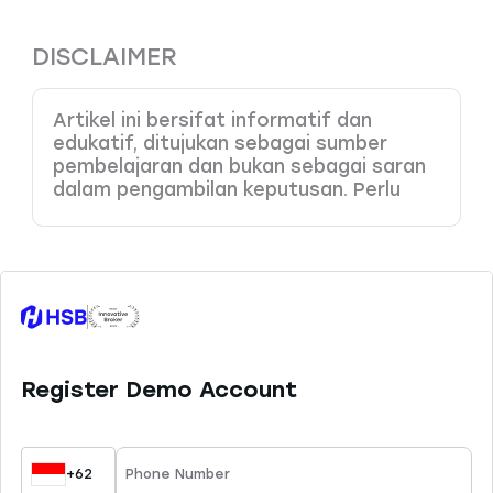
DISCLAIMER
Artikel ini bersifat informatif dan
edukatif, ditujukan sebagai sumber
pembelajaran dan bukan sebagai saran
dalam pengambilan keputusan. Perlu
Anda pahami bahwa produk dengan
leverage tinggi memiliki potensi risiko
kerugian yang juga tinggi, sehingga perlu
dikelola dengan baik melalui
pemahaman dan kemampuan analisa
yang tepat. HSB Investasi tidak
bertanggung jawab atas kesalahan
keputusan yang dibuat berdasarkan
konten ini. Sesuai ketentuan yang
berlaku, HSB hanya menyediakan 45
instrumen trading yang dapat Anda
pelajari di website resmi kami.