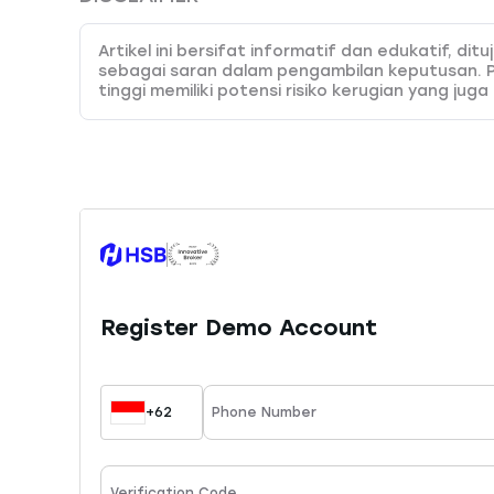
Artikel ini bersifat informatif dan edukatif, d
sebagai saran dalam pengambilan keputusan. 
tinggi memiliki potensi risiko kerugian yang juga
pemahaman dan kemampuan analisa yang tepat.
kesalahan keputusan yang dibuat berdasarkan k
menyediakan 45 instrumen trading yang dapat An