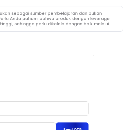
itujukan sebagai sumber pembelajaran dan bukan
Perlu Anda pahami bahwa produk dengan leverage
 tinggi, sehingga perlu dikelola dengan baik melalui
 HSB Investasi tidak bertanggung jawab atas
onten ini. Sesuai ketentuan yang berlaku, HSB hanya
da pelajari di website resmi kami.