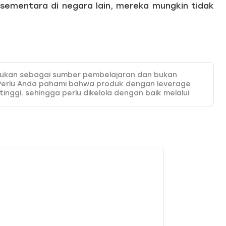
 sementara di negara lain, mereka mungkin tidak
itujukan sebagai sumber pembelajaran dan bukan
Perlu Anda pahami bahwa produk dengan leverage
 tinggi, sehingga perlu dikelola dengan baik melalui
 HSB Investasi tidak bertanggung jawab atas
onten ini. Sesuai ketentuan yang berlaku, HSB hanya
da pelajari di website resmi kami.