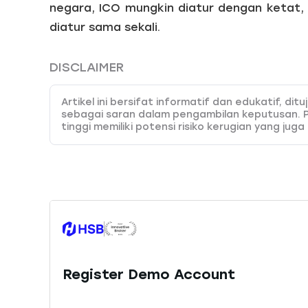
negara, ICO mungkin diatur dengan ketat,
diatur sama sekali.
DISCLAIMER
Artikel ini bersifat informatif dan edukatif, d
sebagai saran dalam pengambilan keputusan. 
tinggi memiliki potensi risiko kerugian yang juga
pemahaman dan kemampuan analisa yang tepat.
kesalahan keputusan yang dibuat berdasarkan k
menyediakan 45 instrumen trading yang dapat An