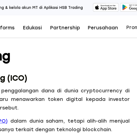
ng & kelola akun MT di Aplikasi HSB Trading
Pro
tforms
Edukasi
Partnership
Perusahaan
ng
ng (ICO)
enggalangan dana di dunia cryptocurrency di
ru menawarkan token digital kepada investor
ersebut.
IPO)
dalam dunia saham, tetapi alih-alih menjual
anya terkait dengan teknologi blockchain.