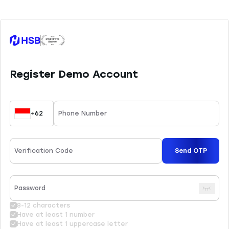
leverage tinggi memiliki potensi risiko
kerugian yang juga tinggi, sehingga perlu
dikelola dengan baik melalui
pemahaman dan kemampuan analisa
yang tepat. HSB Investasi tidak
bertanggung jawab atas kesalahan
keputusan yang dibuat berdasarkan
konten ini. Sesuai ketentuan yang
berlaku, HSB hanya menyediakan 45
instrumen trading yang dapat Anda
pelajari di website resmi kami.