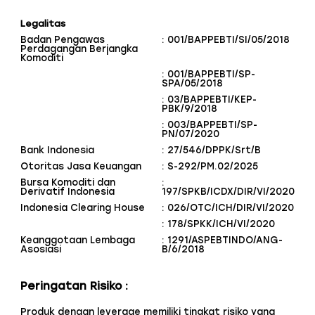
Legalitas
Badan Pengawas
: 001/BAPPEBTI/SI/05/2018
Perdagangan Berjangka
Komoditi
: 001/BAPPEBTI/SP-
SPA/05/2018
: 03/BAPPEBTI/KEP-
PBK/9/2018
: 003/BAPPEBTI/SP-
PN/07/2020
Bank Indonesia
: 27/546/DPPK/Srt/B
Otoritas Jasa Keuangan
: S-292/PM.02/2025
Bursa Komoditi dan
:
Derivatif Indonesia
197/SPKB/ICDX/DIR/VI/2020
Indonesia Clearing House
: 026/OTC/ICH/DIR/VI/2020
: 178/SPKK/ICH/VI/2020
Keanggotaan Lembaga
: 1291/ASPEBTINDO/ANG-
Asosiasi
B/6/2018
Peringatan Risiko :
Produk dengan leverage memiliki tingkat risiko yang