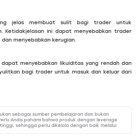
ng jelas membuat sulit bagi trader untuk
n. Ketidakjelasan ini dapat menyebabkan trader
 dan menyebabkan kerugian.
t dapat menyebabkan likuiditas yang rendah dan
yulitkan bagi trader untuk masuk dan keluar dari
itujukan sebagai sumber pembelajaran dan bukan
Perlu Anda pahami bahwa produk dengan leverage
 tinggi, sehingga perlu dikelola dengan baik melalui
 HSB Investasi tidak bertanggung jawab atas
onten ini. Sesuai ketentuan yang berlaku, HSB hanya