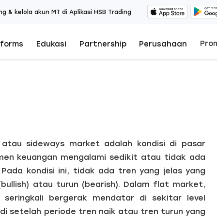
ng & kelola akun MT di Aplikasi HSB Trading
Pro
tforms
Edukasi
Partnership
Perusahaan
 atau sideways market adalah kondisi di pasar
men keuangan mengalami sedikit atau tidak ada
ada kondisi ini, tidak ada tren yang jelas yang
ullish) atau turun (bearish). Dalam flat market,
eringkali bergerak mendatar di sekitar level
adi setelah periode tren naik atau tren turun yang