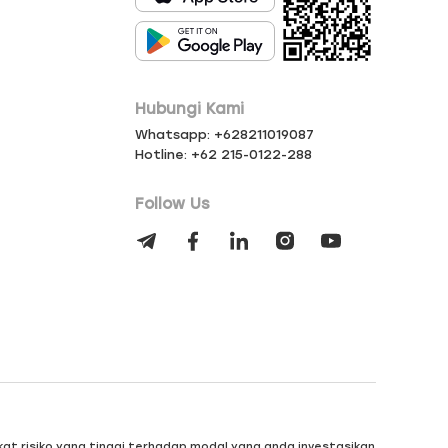
Hubungi Kami
Whatsapp: +628211019087
Hotline: +62 215-0122-288
Follow Us
kat risiko yang tinggi terhadap modal yang anda investasikan