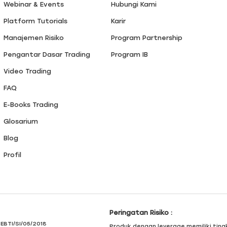
Webinar & Events
Hubungi Kami
Platform Tutorials
Karir
Manajemen Risiko
Program Partnership
Pengantar Dasar Trading
Program IB
Video Trading
FAQ
E-Books Trading
Glosarium
Blog
Profil
Peringatan Risiko :
PEBTI/SI/05/2018
Produk dengan leverage memiliki ting