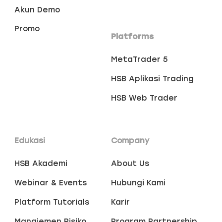
Akun Demo
Promo
Platforms
MetaTrader 5
HSB Aplikasi Trading
HSB Web Trader
Edukasi
Company
HSB Akademi
About Us
Webinar & Events
Hubungi Kami
Platform Tutorials
Karir
Manajemen Risiko
Program Partnership