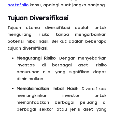
portofolio
kamu, apalagi buat jangka panjang
Tujuan Diversifikasi
Tujuan utama diversifikasi adalah untuk
mengurangi risiko tanpa mengorbankan
potensi imbal hasil. Berikut adalah beberapa
tujuan diversifikasi:
Mengurangi Risiko
: Dengan menyebarkan
investasi di berbagai aset, risiko
penurunan nilai yang signifikan dapat
diminimalkan.
Memaksimalkan Imbal Hasil
: Diversifikasi
memungkinkan investor untuk
memanfaatkan berbagai peluang di
berbagai sektor atau jenis aset yang