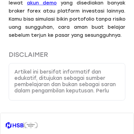
lewat
akun demo
yang disediakan banyak
broker forex atau platform investasi lainnya.
Kamu bisa simulasi bikin portofolio tanpa risiko
uang sungguhan, cara aman buat belajar
sebelum terjun ke pasar yang sesungguhnya.
DISCLAIMER
Artikel ini bersifat informatif dan
edukatif, ditujukan sebagai sumber
pembelajaran dan bukan sebagai saran
dalam pengambilan keputusan. Perlu
Anda pahami bahwa produk dengan
leverage tinggi memiliki potensi risiko
kerugian yang juga tinggi, sehingga perlu
dikelola dengan baik melalui
pemahaman dan kemampuan analisa
yang tepat. HSB Investasi tidak