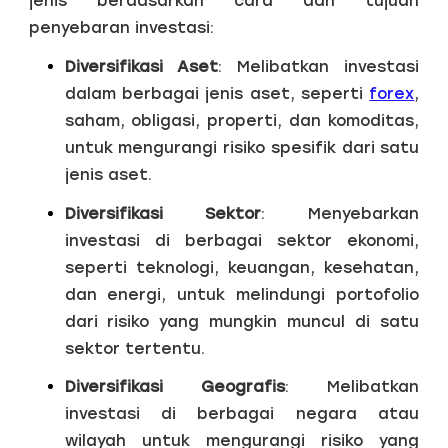
jenis berdasarkan cara dan tujuan
penyebaran investasi:
Diversifikasi Aset
: Melibatkan investasi
dalam berbagai jenis aset, seperti
forex
,
saham, obligasi, properti, dan komoditas,
untuk mengurangi risiko spesifik dari satu
jenis aset.
Diversifikasi Sektor
: Menyebarkan
investasi di berbagai sektor ekonomi,
seperti teknologi, keuangan, kesehatan,
dan energi, untuk melindungi portofolio
dari risiko yang mungkin muncul di satu
sektor tertentu.
Diversifikasi Geografis
: Melibatkan
investasi di berbagai negara atau
wilayah untuk mengurangi risiko yang