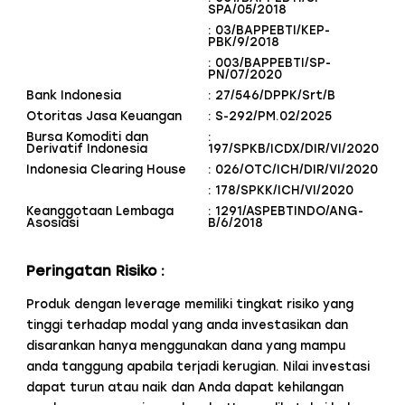
SPA/05/2018
: 03/BAPPEBTI/KEP-
PBK/9/2018
: 003/BAPPEBTI/SP-
PN/07/2020
Bank Indonesia
: 27/546/DPPK/Srt/B
Otoritas Jasa Keuangan
: S-292/PM.02/2025
Bursa Komoditi dan
:
Derivatif Indonesia
197/SPKB/ICDX/DIR/VI/2020
Indonesia Clearing House
: 026/OTC/ICH/DIR/VI/2020
: 178/SPKK/ICH/VI/2020
Keanggotaan Lembaga
: 1291/ASPEBTINDO/ANG-
Asosiasi
B/6/2018
Peringatan Risiko :
Produk dengan leverage memiliki tingkat risiko yang
tinggi terhadap modal yang anda investasikan dan
disarankan hanya menggunakan dana yang mampu
anda tanggung apabila terjadi kerugian. Nilai investasi
dapat turun atau naik dan Anda dapat kehilangan