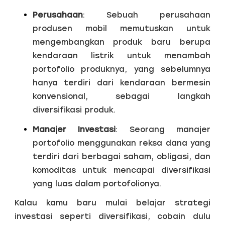
Perusahaan
: Sebuah perusahaan
produsen mobil memutuskan untuk
mengembangkan produk baru berupa
kendaraan listrik untuk menambah
portofolio produknya, yang sebelumnya
hanya terdiri dari kendaraan bermesin
konvensional, sebagai langkah
diversifikasi produk.
Manajer Investasi
: Seorang manajer
portofolio menggunakan reksa dana yang
terdiri dari berbagai saham, obligasi, dan
komoditas untuk mencapai diversifikasi
yang luas dalam portofolionya.
Kalau kamu baru mulai belajar strategi
investasi seperti diversifikasi, cobain dulu