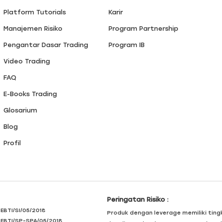
Platform Tutorials
Karir
Manajemen Risiko
Program Partnership
Pengantar Dasar Trading
Program IB
Video Trading
FAQ
E-Books Trading
Glosarium
Blog
Profil
Peringatan Risiko :
PEBTI/SI/05/2018
Produk dengan leverage memiliki ting
PEBTI/SP-SPA/05/2018