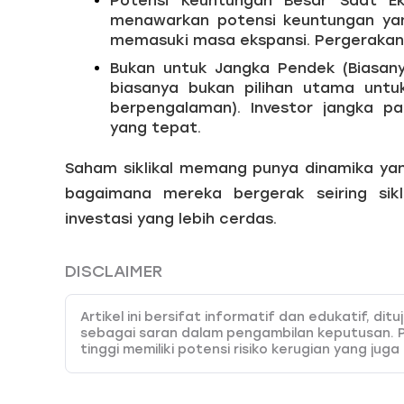
Potensi Keuntungan Besar Saat Eko
menawarkan potensi keuntungan yan
memasuki masa ekspansi. Pergerakann
Bukan untuk Jangka Pendek (Biasanya)
biasanya bukan pilihan utama untu
berpengalaman). Investor jangka p
yang tepat.
Saham siklikal memang punya dinamika ya
bagaimana mereka bergerak seiring sik
investasi yang lebih cerdas.
DISCLAIMER
Artikel ini bersifat informatif dan edukatif, d
sebagai saran dalam pengambilan keputusan. 
tinggi memiliki potensi risiko kerugian yang juga
pemahaman dan kemampuan analisa yang tepat.
kesalahan keputusan yang dibuat berdasarkan k
menyediakan 45 instrumen trading yang dapat An