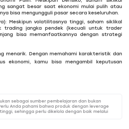
nomi Pulih: Meskipun berisiko, saham siklikal
g sangat besar saat ekonomi mulai pulih atau
ya bisa mengungguli pasar secara keseluruhan.
: Meskipun volatilitasnya tinggi, saham siklikal
k trading jangka pendek (kecuali untuk trader
anjang bisa memanfaatkannya dengan strategi
ng menarik. Dengan memahami karakteristik dan
lus ekonomi, kamu bisa mengambil keputusan
itujukan sebagai sumber pembelajaran dan bukan
Perlu Anda pahami bahwa produk dengan leverage
 tinggi, sehingga perlu dikelola dengan baik melalui
 HSB Investasi tidak bertanggung jawab atas
onten ini. Sesuai ketentuan yang berlaku, HSB hanya
da pelajari di website resmi kami.