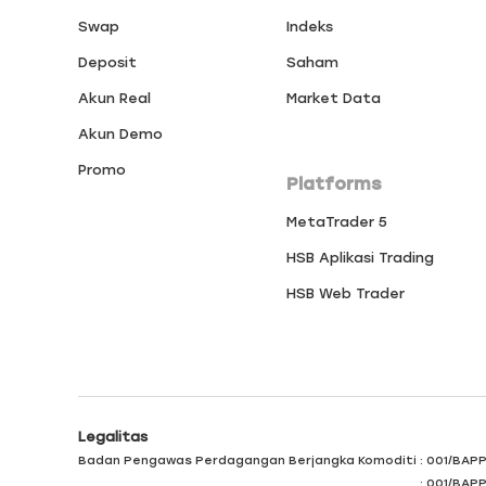
Swap
Indeks
Deposit
Saham
Akun Real
Market Data
Akun Demo
Promo
Platforms
MetaTrader 5
HSB Aplikasi Trading
HSB Web Trader
Legalitas
Badan Pengawas Perdagangan Berjangka Komoditi
: 001/BAP
: 001/BAP