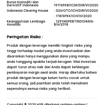
Bursa Komoditi dan
:
Derivatif Indonesia
197/SPKB/ICDX/DIR/VI/2020
Indonesia Clearing House
: 026/OTC/ICH/DIR/VI/2020
: 178/SPKK/ICH/VI/2020
Keanggotaan Lembaga
: 1291/ASPEBTINDO/ANG-
Asosiasi
B/6/2018
Peringatan Risiko :
Produk dengan leverage memiliki tingkat risiko yang
tinggi terhadap modal yang anda investasikan dan
disarankan hanya menggunakan dana yang mampu
anda tanggung apabila terjadi kerugian. Nilai investasi
dapat turun atau naik dan Anda dapat kehilangan
pembayaran margin awal anda. Harap diketahui bahwa
produk dengan leverage belum tentu cocok untuk
semua orang, jadi pastikan anda telah memahami
sepenuhnya semua risiko yang terlibat.
Copyright © 2025 HSB dilindungi undang-undang.
/