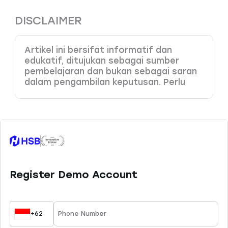
DISCLAIMER
Artikel ini bersifat informatif dan
edukatif, ditujukan sebagai sumber
pembelajaran dan bukan sebagai saran
dalam pengambilan keputusan. Perlu
Anda pahami bahwa produk dengan
leverage tinggi memiliki potensi risiko
kerugian yang juga tinggi, sehingga perlu
dikelola dengan baik melalui
pemahaman dan kemampuan analisa
yang tepat. HSB Investasi tidak
bertanggung jawab atas kesalahan
keputusan yang dibuat berdasarkan
konten ini. Sesuai ketentuan yang
berlaku, HSB hanya menyediakan 45
instrumen trading yang dapat Anda
pelajari di website resmi kami.