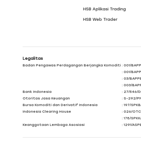
HSB Aplikasi Trading
HSB Web Trader
Legalitas
Badan Pengawas Perdagangan Berjangka Komoditi
: 001/BAP
: 001/BAP
: 03/BAPP
: 003/BAP
Bank Indonesia
: 27/546/
Otoritas Jasa Keuangan
: S-292/P
Bursa Komoditi dan Derivatif Indonesia
: 197/SPKB
Indonesia Clearing House
: 026/OTC
: 178/SPKK
Keanggotaan Lembaga Asosiasi
: 1291/AS