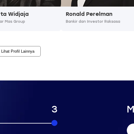
pta Widjaja
Ronald Perelman
ar Mas Group
Bankir dan Investor Raksasa
Lihat Profil Lainnya
3
M