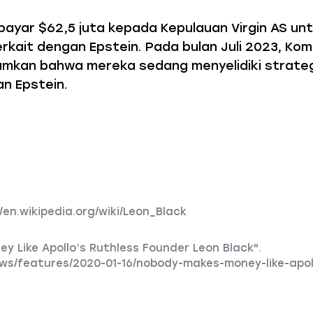
ayar $62,5 juta kepada Kepulauan Virgin AS un
erkait dengan Epstein. Pada bulan Juli 2023, Kom
kan bahwa mereka sedang menyelidiki strateg
n Epstein.
//en.wikipedia.org/wiki/Leon_Black
y Like Apollo’s Ruthless Founder Leon Black".
ws/features/2020-01-16/nobody-makes-money-like-apol