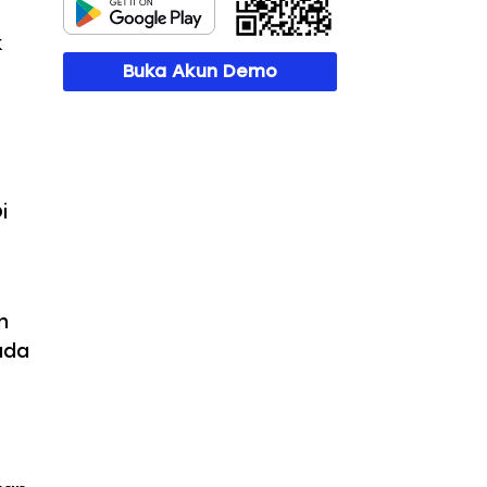
k
Buka Akun Demo
i
n
ada