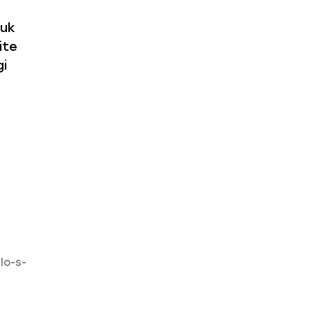
tuk
ite
i
lo-s-