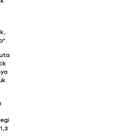
ck
k,
a".
juta
ack
nya
uk
n
egi
1,3