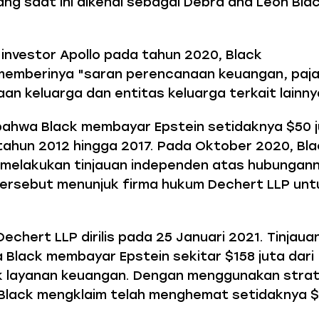
ang saat ini dikenal sebagai Debra and Leon Bla
investor Apollo pada tahun 2020, Black
emberinya "saran perencanaan keuangan, paja
aan keluarga dan entitas keluarga terkait lainny
bahwa Black membayar Epstein setidaknya $50 
tahun 2012 hingga 2017. Pada Oktober 2020, Bl
 melakukan tinjauan independen atas hubungan
ersebut menunjuk firma hukum Dechert LLP unt
Dechert LLP dirilis pada 25 Januari 2021. Tinjaua
Black membayar Epstein sekitar $158 juta dari
uk layanan keuangan. Dengan menggunakan strat
 Black mengklaim telah menghemat setidaknya $