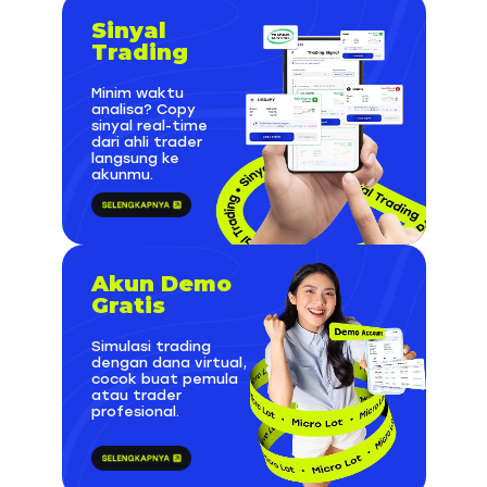
Sinyal
Trading
Minim waktu
analisa? Copy
sinyal real-time
dari ahli trader
langsung ke
akunmu.
Akun Demo
Gratis
Simulasi trading
dengan dana virtual,
cocok buat pemula
atau trader
profesional.