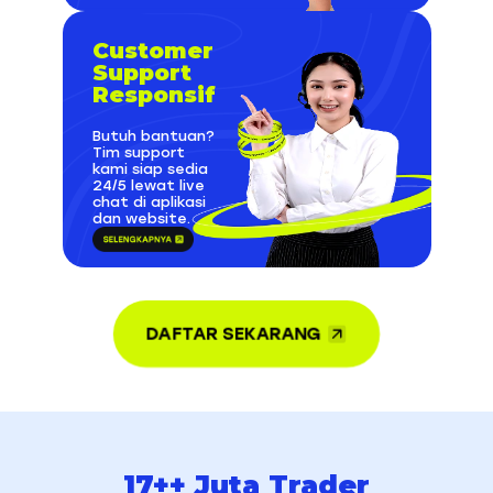
Customer
Support
Responsif
Butuh bantuan?
Tim support
kami siap sedia
24/5 lewat live
chat di aplikasi
dan website.
DAFTAR SEKARANG
17++ Juta Trader