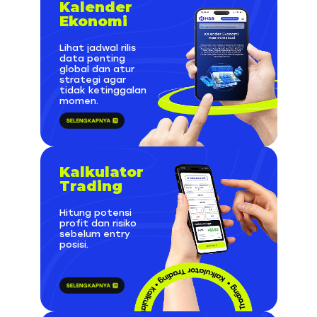
Kalender
Ekonomi
Lihat jadwal rilis
data penting
global dan atur
strategi agar
tidak ketinggalan
momen.
Kalkulator
Trading
Hitung potensi
profit dan risiko
sebelum entry
posisi.