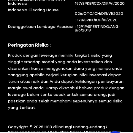
Indonesia
197/SPKB/ICDX/DIR/VI/2020
Indonesia Clearing House
:
026/OTC/ICH/DIR/VI/2020
: 178/SPKK/ICH/VI/2020
Keanggotaan Lembaga Asosiasi
: 1291/ASPEBTINDO/ANG-
B/6/2018
Peringatan Risiko :
Produk dengan leverage memiliki tingkat risiko yang
tinggi terhadap modal yang anda investasikan dan
disarankan hanya menggunakan dana yang mampu anda
tanggung apabila terjadi kerugian. Nilai investasi dapat
turun atau naik dan Anda dapat kehilangan pembayaran
margin awal anda. Harap diketahui bahwa produk dengan
leverage belum tentu cocok untuk semua orang, jadi
pastikan anda telah memahami sepenuhnya semua risiko
yang terlibat.
Copyright © 2025 HSB dilindungi undang-undang.
/
Waspada Penipuan
/
Kebijakan Privasi
/
Karir
/
Pengaduan