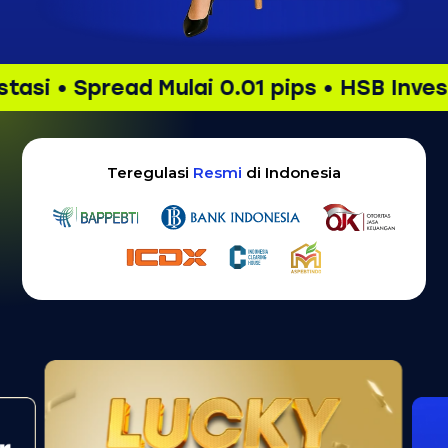
• Spread Mulai 0.01 pips • HSB Investasi •
Teregulasi
Resmi
di Indonesia