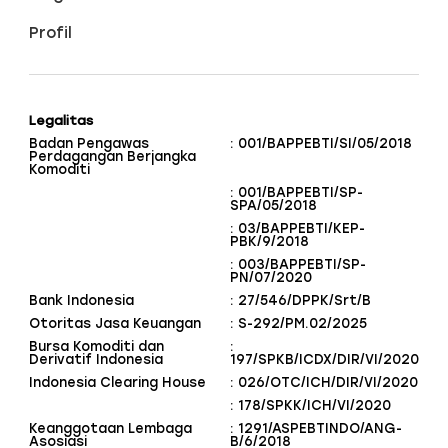
Profil
Legalitas
Badan Pengawas
: 001/BAPPEBTI/SI/05/2018
Perdagangan Berjangka
Komoditi
: 001/BAPPEBTI/SP-
SPA/05/2018
: 03/BAPPEBTI/KEP-
PBK/9/2018
: 003/BAPPEBTI/SP-
PN/07/2020
Bank Indonesia
: 27/546/DPPK/Srt/B
Otoritas Jasa Keuangan
: S-292/PM.02/2025
Bursa Komoditi dan
:
Derivatif Indonesia
197/SPKB/ICDX/DIR/VI/2020
Indonesia Clearing House
: 026/OTC/ICH/DIR/VI/2020
: 178/SPKK/ICH/VI/2020
Keanggotaan Lembaga
: 1291/ASPEBTINDO/ANG-
Asosiasi
B/6/2018