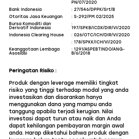
PN/07/2020
Bank Indonesia
: 27/546/DPPK/Srt/B
Otoritas Jasa Keuangan
: S-292/PM.02/2025
Bursa Komoditi dan
:
Derivatif Indonesia
197/SPKB/ICDX/DIR/VI/2020
Indonesia Clearing House
: 026/OTC/ICH/DIR/VI/2020
: 178/SPKK/ICH/VI/2020
Keanggotaan Lembaga
: 1291/ASPEBTINDO/ANG-
Asosiasi
B/6/2018
Peringatan Risiko :
Produk dengan leverage memiliki tingkat
risiko yang tinggi terhadap modal yang anda
investasikan dan disarankan hanya
menggunakan dana yang mampu anda
tanggung apabila terjadi kerugian. Nilai
investasi dapat turun atau naik dan Anda
dapat kehilangan pembayaran margin awal
anda. Harap diketahui bahwa produk dengan