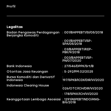
Profil
Legalitas
Badan Pengawas Perdagangan
: 001/BAPPEBTI/SI/05/2018
Berjangka Komoditi
: 001/BAPPEBTI/SP-
SPA/05/2018
: 03/BAPPEBTI/KEP-
PBK/9/2018
: 003/BAPPEBTI/SP-
PN/07/2020
Bank Indonesia
: 27/546/DPPK/Srt/B
Otoritas Jasa Keuangan
: S-292/PM.02/2025
Bursa Komoditi dan Derivatif
:
Indonesia
197/SPKB/ICDX/DIR/VI/2020
Indonesia Clearing House
:
026/OTC/ICH/DIR/VI/2020
: 178/SPKK/ICH/VI/2020
Keanggotaan Lembaga Asosiasi
: 1291/ASPEBTINDO/ANG-
B/6/2018