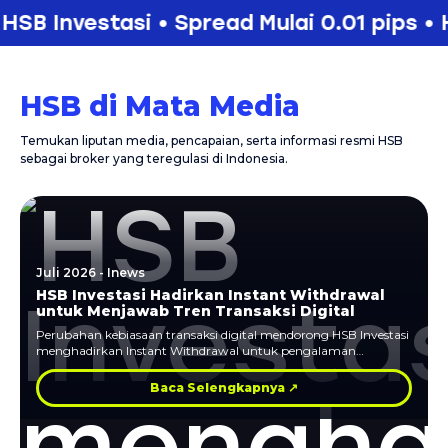
SB Investasi • Spread Mulai 0.01 pips • HS
HSB di Mata Media
Temukan liputan media, pencapaian, serta informasi resmi HSB
sebagai broker yang teregulasi di Indonesia.
Juli 2026 - Inews
HSB Investasi Hadirkan Instant Withdrawal
untuk Menjawab Tren Transaksi Digital
Perubahan kebiasaan transaksi digital mendorong HSB Investasi
menghadirkan Instant Withdrawal untuk pengalaman
penarikan dana yang lebih cepat dan praktis.
Baca Selengkapnya ↗